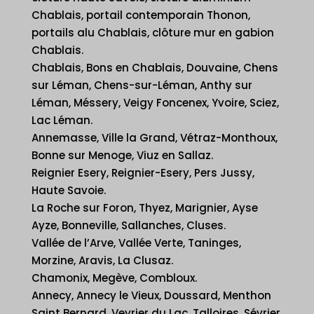
Chablais, portail contemporain Thonon,
portails alu Chablais, clôture mur en gabion
Chablais.
Chablais, Bons en Chablais, Douvaine, Chens
sur Léman, Chens-sur-Léman, Anthy sur
Léman, Méssery, Veigy Foncenex, Yvoire, Sciez,
Lac Léman.
Annemasse, Ville la Grand, Vétraz-Monthoux,
Bonne sur Menoge, Viuz en Sallaz.
Reignier Esery, Reignier-Esery, Pers Jussy,
Haute Savoie.
La Roche sur Foron, Thyez, Marignier, Ayse
Ayze, Bonneville, Sallanches, Cluses.
Vallée de l’Arve, Vallée Verte, Taninges,
Morzine, Aravis, La Clusaz.
Chamonix, Megève, Combloux.
Annecy, Annecy le Vieux, Doussard, Menthon
Saint Bernard, Veyrier du Lac, Talloires, Sévrier,