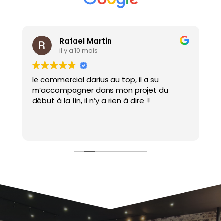
Rafael Martin
il y a 10 mois
le commercial darius au top, il a su
E
m’accompagner dans mon projet du
début à la fin, il n’y a rien à dire !!
x