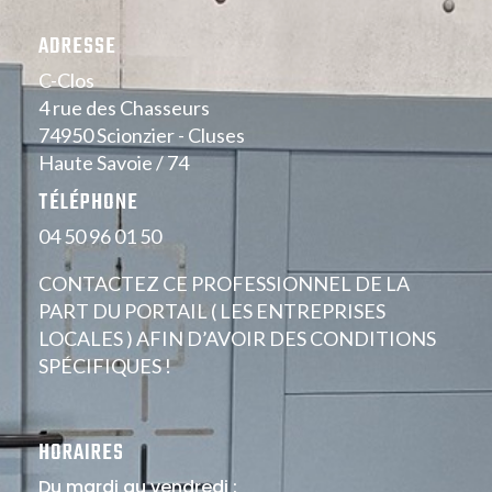
ADRESSE
C-Clos
4 rue des Chasseurs
74950 Scionzier - Cluses
Haute Savoie / 74
TÉLÉPHONE
04 50 96 01 50
CONTACTEZ CE PROFESSIONNEL DE LA
PART DU PORTAIL ( LES ENTREPRISES
LOCALES ) AFIN D’AVOIR DES CONDITIONS
SPÉCIFIQUES !
HORAIRES
Du mardi au vendredi :