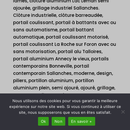
lames, clôture aluminium Lac Léman semi
ajourée, grillage industriel Sallanches.
Clôture industrielle, clôture barreaudée,
portail coulissant, portail à battants avec ou
sans automatisme, portail battant
automatique, portail coulissant motorisé,
portail coulissant La Roche sur Foron avec ou
sans motorisation, portail alu Talloires,
portail aluminium Annecy le vieux, portails
contemporains Bonneville, portail
contemporain Sallanches, moderne, design,
piliers, portillon aluminium, portillon
aluminium plein, semi ajouré, ajouré, grillage,
panneau, palissage, claustra, vente et
Nous utilisons des cookies pour vous garantir la meilleure
installation barreaudage, mur en gabion,
expérience sur notre site web. Si vous continuez à utiliser ce
installation de panneau de clôture
site, nous supposerons que vous en êtes satisfait.
décorative Reignier Esery aluminium, brise
Ok
Non
En savoir +
vue Annemasse, panneaux rigide, poteaux,