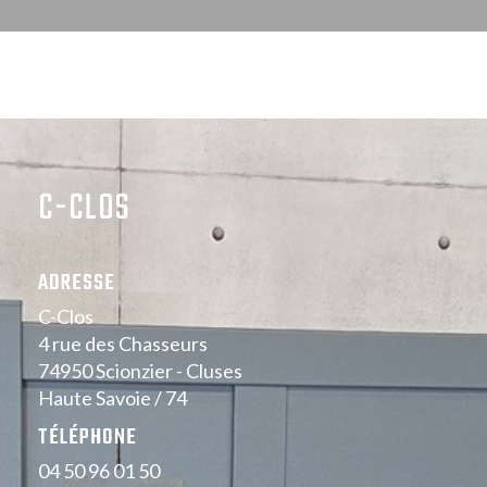
C-CLOS
ADRESSE
C-Clos
4 rue des Chasseurs
74950 Scionzier - Cluses
Haute Savoie / 74
TÉLÉPHONE
04 50 96 01 50