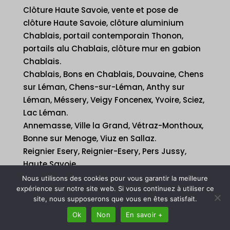
Clôture Haute Savoie, vente et pose de
clôture Haute Savoie, clôture aluminium
Chablais, portail contemporain Thonon,
portails alu Chablais, clôture mur en gabion
Chablais.
Chablais, Bons en Chablais, Douvaine, Chens
sur Léman, Chens-sur-Léman, Anthy sur
Léman, Méssery, Veigy Foncenex, Yvoire, Sciez,
Lac Léman.
Annemasse, Ville la Grand, Vétraz-Monthoux,
Bonne sur Menoge, Viuz en Sallaz.
Reignier Esery, Reignier-Esery, Pers Jussy,
Haute Savoie.
La Roche sur Foron, Thyez, Marignier, Ayse
Nous utilisons des cookies pour vous garantir la meilleure
Ayze, Bonneville, Sallanches, Cluses.
expérience sur notre site web. Si vous continuez à utiliser ce
site, nous supposerons que vous en êtes satisfait.
Vallée de l’Arve, Vallée Verte, Taninges,
Morzine, Aravis, La Clusaz.
Ok
Non
En savoir +
Chamonix, Megève, Combloux.