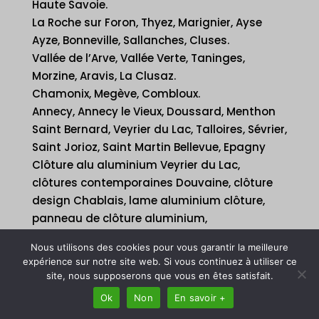
Haute Savoie.
La Roche sur Foron, Thyez, Marignier, Ayse
Ayze, Bonneville, Sallanches, Cluses.
Vallée de l’Arve, Vallée Verte, Taninges,
Morzine, Aravis, La Clusaz.
Chamonix, Megève, Combloux.
Annecy, Annecy le Vieux, Doussard, Menthon
Saint Bernard, Veyrier du Lac, Talloires, Sévrier,
Saint Jorioz, Saint Martin Bellevue, Epagny
Clôture alu aluminium Veyrier du Lac,
clôtures contemporaines Douvaine, clôture
design Chablais, lame aluminium clôture,
panneau de clôture aluminium,
clôture aluminium Chens sur Léman pleine
Nous utilisons des cookies pour vous garantir la meilleure
lames, clôture aluminium Lac Léman semi
expérience sur notre site web. Si vous continuez à utiliser ce
ajourée, grillage industriel Sallanches.
site, nous supposerons que vous en êtes satisfait.
Clôture industrielle, clôture barreaudée,
Ok
Non
En savoir +
portail coulissant, portail à battants avec ou