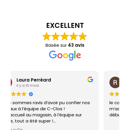
EXCELLENT
Basée sur
43 avis
Rafael Martin
il y a 10 mois
le commercial darius au top, il a su
E
m’accompagner dans mon projet du
début à la fin, il n’y a rien à dire !!