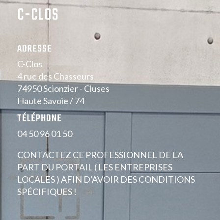
C-CLOS
ADRESSE
C-Clos
4 rue des Chasseurs
74950 Scionzier - Cluses
Haute Savoie / 74
TÉLÉPHONE
04 50 96 01 50
CONTACTEZ CE PROFESSIONNEL DE LA
PART DU PORTAIL ( LES ENTREPRISES
LOCALES ) AFIN D’AVOIR DES CONDITIONS
SPÉCIFIQUES !