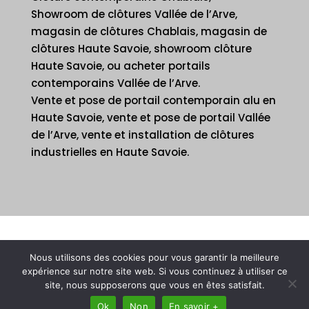
Showroom de clôtures Vallée de l’Arve,
magasin de clôtures Chablais, magasin de
clôtures Haute Savoie, showroom clôture
Haute Savoie, ou acheter portails
contemporains Vallée de l’Arve.
Vente et pose de portail contemporain alu en
Haute Savoie, vente et pose de portail Vallée
de l’Arve, vente et installation de clôtures
industrielles en Haute Savoie.
© Copyright 2026 –
808
Nous utilisons des cookies pour vous garantir la meilleure
Mentions Légales – RGPD – Protection de la
expérience sur notre site web. Si vous continuez à utiliser ce
vie privée – Gestion des cookies – Médiateur
site, nous supposerons que vous en êtes satisfait.
de la consommation – Bloctel
Ok
Non
En savoir +