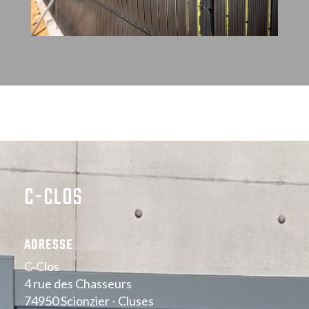
C-CLOS
ADRESSE
C-Clos
4 rue des Chasseurs
74950 Scionzier - Cluses